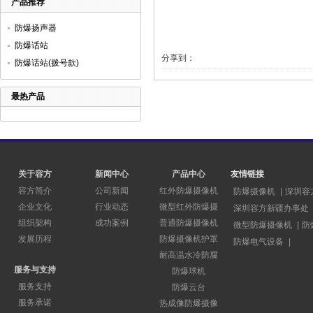
产品推荐
防爆扬声器
防爆话站
分享到：
防爆话站(拨号款)
最热产品
关于容方
新闻中心
产品中心
友情链接
容方简介
公司新闻
红外防爆摄像机
防爆摄像机
|
深圳容
企业文化
行业动态
微型红外防爆摄
深圳容方新疆办事处
组织架构
成功案例
普通防爆摄像机
微型防爆摄像机
|
防
发展历程
防爆摄像机护罩
防爆电气设备
|
耐高温水冷防腐
服务与支持
防爆球机
服务支持
防爆云台
服务承诺
热成像防爆摄像