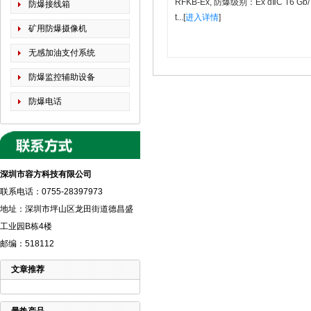
RFKB-Ex, 防爆级别：Ex dⅡC T6 Gb/
防爆接线箱
t...[
进入详情
]
矿用防爆摄像机
无感加油支付系统
防爆监控辅助设备
防爆电话
深圳市容方科技有限公司
联系电话：0755-28397973
地址：深圳市坪山区龙田街道德昌盛
工业园B栋4楼
邮编：518112
文章推荐