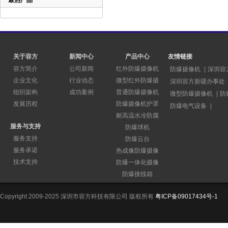
最热产品
关于容方
新闻中心
产品中心
友情链接
容方简介
公司新闻
红外防爆摄像机
防爆摄像机
|
深圳容
企业文化
行业动态
微型红外防爆摄
深圳容方新疆办事处
组织架构
成功案例
普通防爆摄像机
微型防爆摄像机
|
防
发展历程
防爆摄像机护罩
防爆电气设备
|
耐高温水冷防腐
服务与支持
防爆球机
服务支持
防爆云台
服务承诺
热成像防爆摄像
技术支持
防爆一体化摄像
防爆接线箱
Copyright 2009-2025 深圳市容方科技有限公司 版权所有
粤ICP备09017434号-1