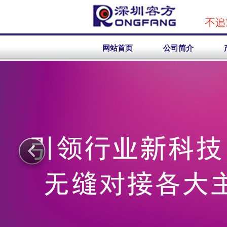
网站首页
公司简介