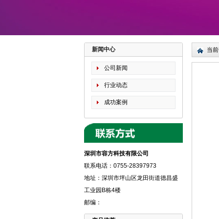
新闻中心
当前
公司新闻
行业动态
成功案例
深圳市容方科技有限公司
联系电话：0755-28397973
地址：深圳市坪山区龙田街道德昌盛
工业园B栋4楼
邮编：