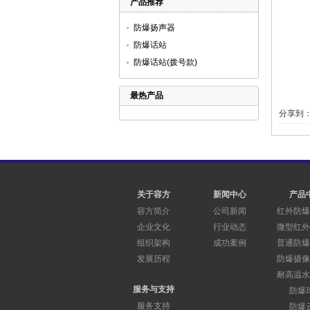
产品推荐
防爆扬声器
防爆话站
防爆话站(拨号款)
最热产品
分享到
关于容方
新闻中心
产品
容方简介
公司新闻
红外防爆
企业文化
行业动态
微型红外
组织架构
成功案例
普通防爆
发展历程
防爆摄像
耐高温水
服务与支持
防爆
服务支持
防爆