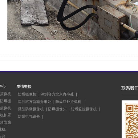
：
中心
友情链接
联系我
摄像机
防爆摄像机
|
深圳容方北京办事处
|
防爆摄
深圳容方新疆办事处
|
防爆红外摄像机
|
摄像机
微型防爆摄像机
|
防爆摄像头
|
防爆监控摄像机
|
机护罩
防爆电气设备
|
冷防腐
球机
云台