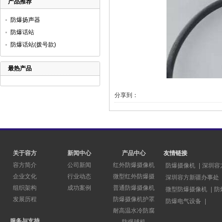
产品推荐
防爆扬声器
防爆话站
防爆话站(拨号款)
最热产品
分享到：
关于容方
新闻中心
产品中心
友情链接
容方简介
公司新闻
红外防爆摄像机
防爆摄像机
|
深圳容
企业文化
行业动态
微型红外防爆摄
深圳容方新疆办事处
组织架构
成功案例
普通防爆摄像机
微型防爆摄像机
|
防
发展历程
防爆摄像机护罩
防爆电气设备
|
耐高温水冷防腐
服务与支持